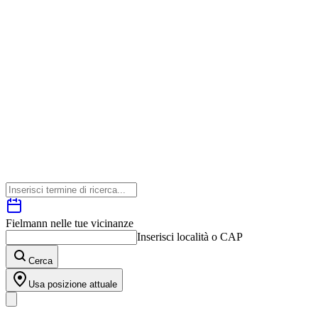
Fielmann nelle tue vicinanze
Inserisci località o CAP
Cerca
Usa posizione attuale
I nostri prodotti