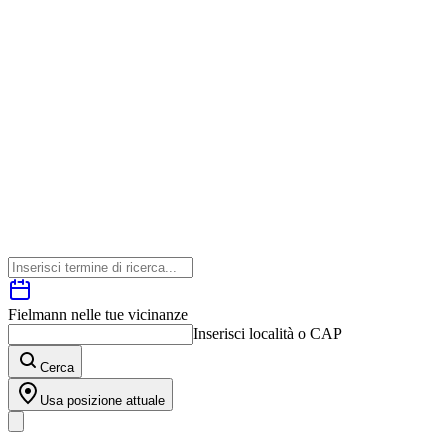
Fielmann nelle tue vicinanze
Inserisci località o CAP
Cerca
Usa posizione attuale
I nostri prodotti