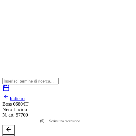
Indietro
Boss 0680/IT
Nero Lucido
N. art. 57700
(0)
Scrivi una recensione
Nessuna
valutazione
La