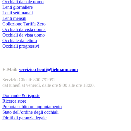
Occhiali da sole uomo
Lenti giornaliere
Lenti settimanali
Lenti mensili
Collezione Tariffa Zero
Occhiali da vista donna
Occhiali da vista uomo
Occhiale da lettura
Occhiali progressivi
Contatti | Info
E-Mail:
servizio-clienti@fielmann.com
Servizio Clienti: 800 792992
dal lunedì al venerdì, dalle ore 9:00 alle ore 18:00.
Domande & risposte
Ricerca store
Prenota subito un appuntamento
Stato dell’ordine degli occhiali
Diritti di garanzia legale
Servizi & garanzie