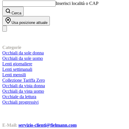
Inserisci località o CAP
Cerca
Usa posizione attuale
I nostri prodotti
Categorie
Occhiali da sole donna
Occhiali da sole uomo
Lenti giornaliere
Lenti settimanali
Lenti mensili
Collezione Tariffa Zero
Occhiali da vista donna
Occhiali da vista uomo
Occhiale da lettura
Occhiali progressivi
Contatti | Info
E-Mail:
servizio-clienti@fielmann.com