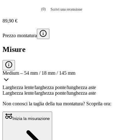
(0)
Scrivi una recensione
Nessuna
valutazione
89,90 €
La
valutazione
media
Prezzo montatura
è
di
0.0
Misure
su
5.
Leggi
0
recensioni
Medium – 54 mm / 18 mm / 145 mm
Stesso
link
alla
Larghezza lente/larghezza ponte/lunghezza aste
pagina.
Larghezza lente/larghezza ponte/lunghezza aste
Non conosci la taglia della tua montatura?
Scoprila ora:
Inizia la misurazione