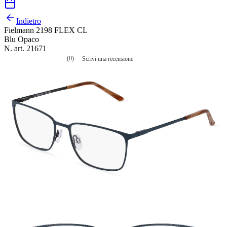
Indietro
Fielmann 2198 FLEX CL
Blu Opaco
N. art. 21671
(0)
Scrivi una recensione
Nessuna
valutazione
La
valutazione
media
è
di
0.0
su
5.
Leggi
0
recensioni
Stesso
link
alla
pagina.