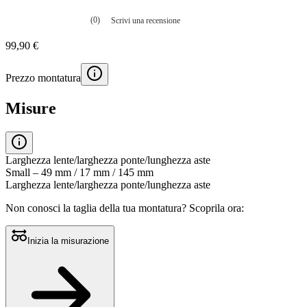
(0)
Scrivi una recensione
Nessuna
valutazione
99,90 €
La
valutazione
media
Prezzo montatura
è
di
0.0
Misure
su
5.
Leggi
0
recensioni
Larghezza lente/larghezza ponte/lunghezza aste
Stesso
Small – 49 mm / 17 mm / 145 mm
link
Larghezza lente/larghezza ponte/lunghezza aste
alla
pagina.
Non conosci la taglia della tua montatura?
Scoprila ora:
Inizia la misurazione