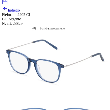
Indietro
Fielmann 2205 CL
Blu Argento
N. art. 23829
(0)
Scrivi una recensione
Nessuna
valutazione
La
valutazione
media
è
di
0.0
su
5.
Leggi
0
recensioni
Stesso
link
alla
pagina.