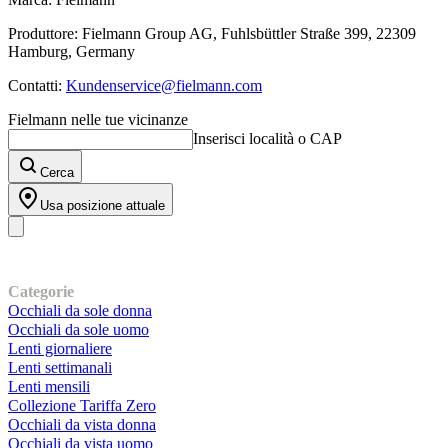
Produttore: Fielmann Group AG, Fuhlsbüttler Straße 399, 22309
Hamburg, Germany
Contatti:
Kundenservice@fielmann.com
Fielmann nelle tue vicinanze
Inserisci località o CAP
Cerca
Usa posizione attuale
I nostri prodotti
Categorie
Occhiali da sole donna
Occhiali da sole uomo
Lenti giornaliere
Lenti settimanali
Lenti mensili
Collezione Tariffa Zero
Occhiali da vista donna
Occhiali da vista uomo