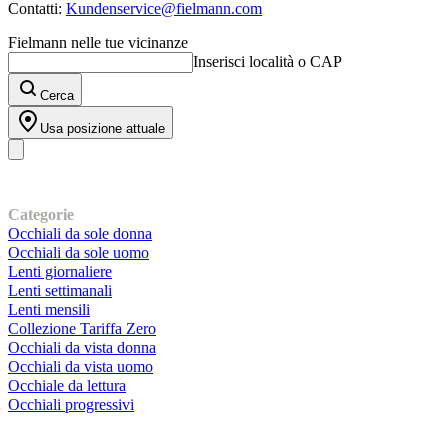
Contatti:
Kundenservice@fielmann.com
Fielmann nelle tue vicinanze
Inserisci località o CAP
Cerca
Usa posizione attuale
I nostri prodotti
Categorie
Occhiali da sole donna
Occhiali da sole uomo
Lenti giornaliere
Lenti settimanali
Lenti mensili
Collezione Tariffa Zero
Occhiali da vista donna
Occhiali da vista uomo
Occhiale da lettura
Occhiali progressivi
Contatti | Info