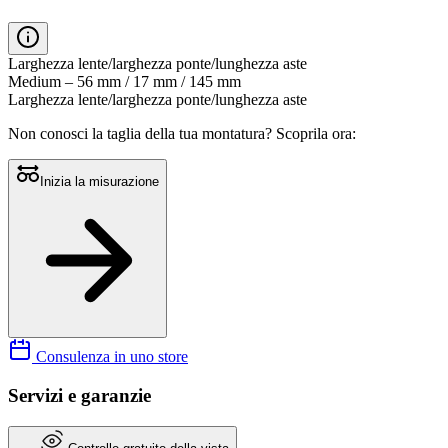
di
0.0
su
5.
Larghezza lente/larghezza ponte/lunghezza aste
Leggi
Medium – 56 mm / 17 mm / 145 mm
0
Larghezza lente/larghezza ponte/lunghezza aste
recensioni
Stesso
Non conosci la taglia della tua montatura?
Scoprila ora:
link
alla
pagina.
Inizia la misurazione
Consulenza in uno store
Servizi e garanzie