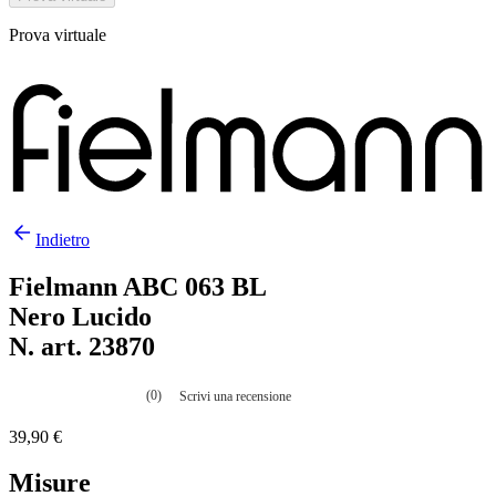
Prova virtuale
Indietro
Fielmann ABC 063 BL
Nero Lucido
N. art. 23870
(0)
Scrivi una recensione
Nessuna
valutazione
39,90 €
La
valutazione
media
Misure
è