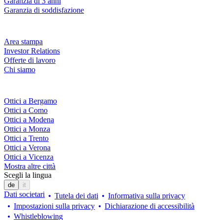
Garanzia di 3 anni
Garanzia di soddisfazione
Azienda
Area stampa
Investor Relations
Offerte di lavoro
Chi siamo
Fielmann nelle tue vicinanze
Ottici a Bergamo
Ottici a Como
Ottici a Modena
Ottici a Monza
Ottici a Trento
Ottici a Verona
Ottici a Vicenza
Mostra altre città
Scegli la lingua
de
it
Dati societari
Tutela dei dati
Informativa sulla privacy
Impostazioni sulla privacy
Dichiarazione di accessibilità
Whistleblowing