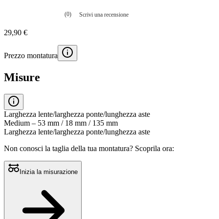
(0)
Scrivi una recensione
Nessuna
valutazione
29,90 €
La
valutazione
media
Prezzo montatura
è
di
0.0
Misure
su
5.
Leggi
0
recensioni
Larghezza lente/larghezza ponte/lunghezza aste
Stesso
Medium – 53 mm / 18 mm / 135 mm
link
Larghezza lente/larghezza ponte/lunghezza aste
alla
pagina.
Non conosci la taglia della tua montatura?
Scoprila ora:
Inizia la misurazione