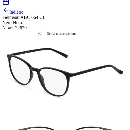
Indietro
Fielmann ABC 064 CL
Nero Nero
N. art. 22629
(0)
Scrivi una recensione
Nessuna
valutazione
La
valutazione
media
è
di
0.0
su
5.
Leggi
0
recensioni
Stesso
link
alla
pagina.