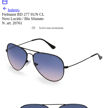
Indietro
Fielmann BD 277 SUN CL
Nero Lucido / Blu Sfumato
N. art. 20761
(0)
Scrivi una recensione
Nessuna
valutazione
La
valutazione
media
è
di
0.0
su
5.
Leggi
0
recensioni
Stesso
link
alla
pagina.