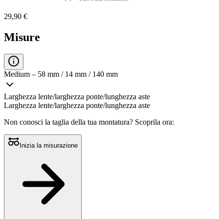
Nessuna
valutazione
29,90 €
La
valutazione
media
Misure
è
di
0.0
su
5.
Medium – 58 mm / 14 mm / 140 mm
Leggi
0
recensioni
Larghezza lente/larghezza ponte/lunghezza aste
Stesso
Larghezza lente/larghezza ponte/lunghezza aste
link
alla
Non conosci la taglia della tua montatura?
Scoprila ora:
pagina.
Inizia la misurazione