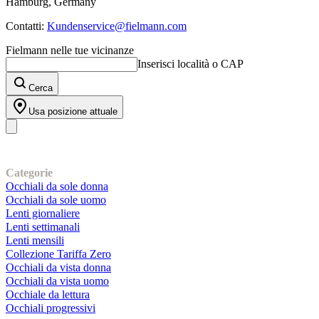
Hamburg, Germany
Contatti:
Kundenservice@fielmann.com
Fielmann nelle tue vicinanze
Inserisci località o CAP
Cerca
Usa posizione attuale
I nostri prodotti
Categorie
Occhiali da sole donna
Occhiali da sole uomo
Lenti giornaliere
Lenti settimanali
Lenti mensili
Collezione Tariffa Zero
Occhiali da vista donna
Occhiali da vista uomo
Occhiale da lettura
Occhiali progressivi