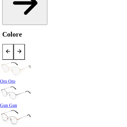
Colore
Oro Oro
Gun Gun