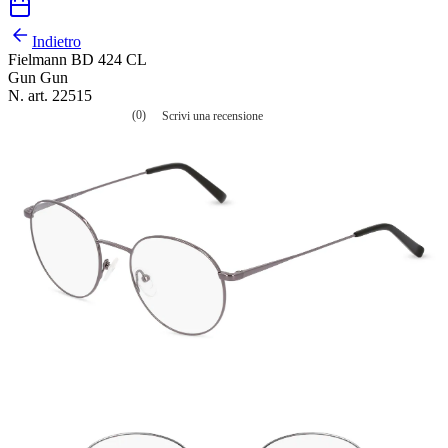
Indietro
Fielmann BD 424 CL
Gun Gun
N. art. 22515
(0)
Scrivi una recensione
Nessuna
valutazione
La
valutazione
media
è
di
0.0
su
5.
Leggi
0
recensioni
Stesso
link
alla
pagina.