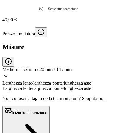
(0)
Scrivi una recensione
Nessuna
valutazione
49,90 €
La
valutazione
media
Prezzo montatura
è
di
0.0
Misure
su
5.
Leggi
0
recensioni
Medium – 52 mm / 20 mm / 145 mm
Stesso
link
alla
Larghezza lente/larghezza ponte/lunghezza aste
pagina.
Larghezza lente/larghezza ponte/lunghezza aste
Non conosci la taglia della tua montatura?
Scoprila ora:
Inizia la misurazione