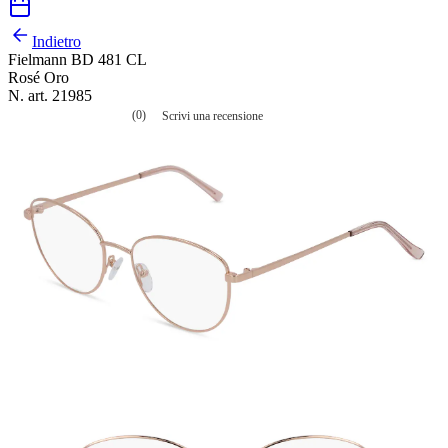
Indietro
Fielmann BD 481 CL
Rosé Oro
N. art. 21985
(0)
Scrivi una recensione
Nessuna
valutazione
La
valutazione
media
è
di
0.0
su
5.
Leggi
0
recensioni
Stesso
link
alla
pagina.