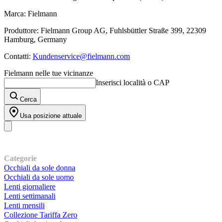
Marca: Fielmann
Produttore: Fielmann Group AG, Fuhlsbüttler Straße 399, 22309
Hamburg, Germany
Contatti:
Kundenservice@fielmann.com
Fielmann nelle tue vicinanze
Inserisci località o CAP
Cerca
Usa posizione attuale
I nostri prodotti
Categorie
Occhiali da sole donna
Occhiali da sole uomo
Lenti giornaliere
Lenti settimanali
Lenti mensili
Collezione Tariffa Zero