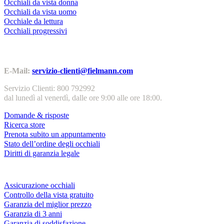
Occhiali da vista donna
Occhiali da vista uomo
Occhiale da lettura
Occhiali progressivi
Contatti | Info
E-Mail:
servizio-clienti@fielmann.com
Servizio Clienti: 800 792992
dal lunedì al venerdì, dalle ore 9:00 alle ore 18:00.
Domande & risposte
Ricerca store
Prenota subito un appuntamento
Stato dell’ordine degli occhiali
Diritti di garanzia legale
Servizi & garanzie
Assicurazione occhiali
Controllo della vista gratuito
Garanzia del miglior prezzo
Garanzia di 3 anni
Garanzia di soddisfazione