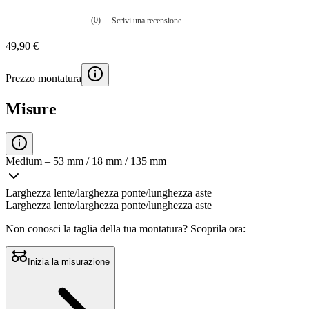
(0)
Scrivi una recensione
Nessuna
valutazione
49,90 €
La
valutazione
media
Prezzo montatura
è
di
0.0
Misure
su
5.
Leggi
0
recensioni
Medium – 53 mm / 18 mm / 135 mm
Stesso
link
alla
Larghezza lente/larghezza ponte/lunghezza aste
pagina.
Larghezza lente/larghezza ponte/lunghezza aste
Non conosci la taglia della tua montatura?
Scoprila ora:
Inizia la misurazione