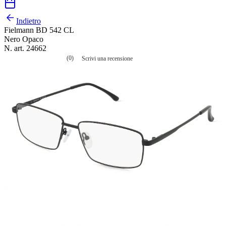
Indietro
Fielmann BD 542 CL
Nero Opaco
N. art. 24662
(0)
Scrivi una recensione
Nessuna
valutazione
La
valutazione
media
è
di
0.0
su
5.
Leggi
0
recensioni
Stesso
link
alla
pagina.