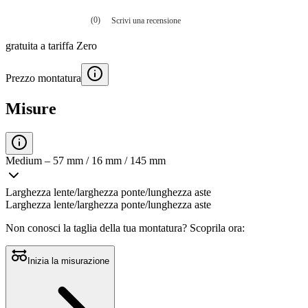
(0)
Scrivi una recensione
Nessuna
valutazione
gratuita
a tariffa Zero
La
valutazione
media
Prezzo montatura
è
di
0.0
Misure
su
5.
Leggi
0
recensioni
Medium – 57 mm / 16 mm / 145 mm
Stesso
link
alla
Larghezza lente/larghezza ponte/lunghezza aste
pagina.
Larghezza lente/larghezza ponte/lunghezza aste
Non conosci la taglia della tua montatura?
Scoprila ora:
Inizia la misurazione