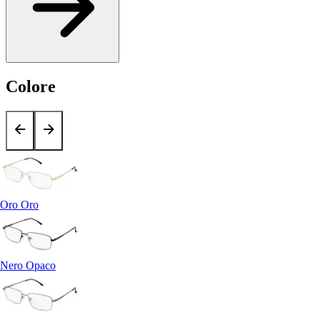
Colore
Oro Oro
Nero Opaco