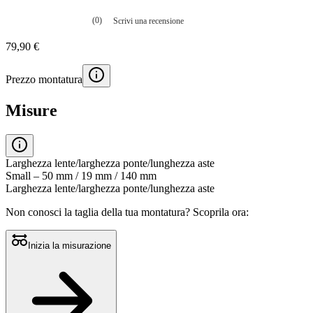
(0)
Scrivi una recensione
Nessuna
valutazione
79,90 €
La
valutazione
media
Prezzo montatura
è
di
0.0
Misure
su
5.
Leggi
0
recensioni
Larghezza lente/larghezza ponte/lunghezza aste
Stesso
Small – 50 mm / 19 mm / 140 mm
link
Larghezza lente/larghezza ponte/lunghezza aste
alla
pagina.
Non conosci la taglia della tua montatura?
Scoprila ora:
Inizia la misurazione