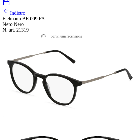
Indietro
Fielmann BE 009 FA
Nero Nero
N. art. 21319
(0)
Scrivi una recensione
Nessuna
valutazione
La
valutazione
media
è
di
0.0
su
5.
Leggi
0
recensioni
Stesso
link
alla
pagina.