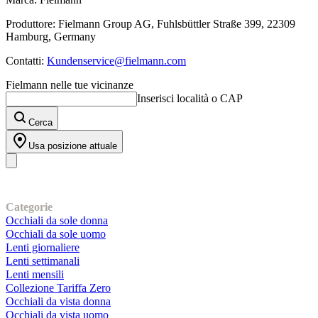
Produttore: Fielmann Group AG, Fuhlsbüttler Straße 399, 22309
Hamburg, Germany
Contatti:
Kundenservice@fielmann.com
Fielmann nelle tue vicinanze
Inserisci località o CAP
Cerca
Usa posizione attuale
I nostri prodotti
Categorie
Occhiali da sole donna
Occhiali da sole uomo
Lenti giornaliere
Lenti settimanali
Lenti mensili
Collezione Tariffa Zero
Occhiali da vista donna
Occhiali da vista uomo