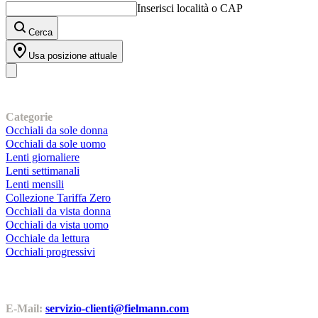
Inserisci località o CAP
Cerca
Usa posizione attuale
I nostri prodotti
Categorie
Occhiali da sole donna
Occhiali da sole uomo
Lenti giornaliere
Lenti settimanali
Lenti mensili
Collezione Tariffa Zero
Occhiali da vista donna
Occhiali da vista uomo
Occhiale da lettura
Occhiali progressivi
Contatti | Info
E-Mail:
servizio-clienti@fielmann.com