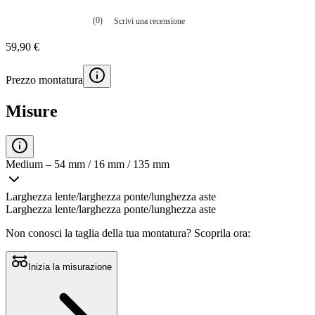
(0)
Scrivi una recensione
Nessuna
valutazione
59,90 €
La
valutazione
media
Prezzo montatura
è
di
0.0
Misure
su
5.
Leggi
0
recensioni
Medium – 54 mm / 16 mm / 135 mm
Stesso
link
alla
Larghezza lente/larghezza ponte/lunghezza aste
pagina.
Larghezza lente/larghezza ponte/lunghezza aste
Non conosci la taglia della tua montatura?
Scoprila ora:
Inizia la misurazione