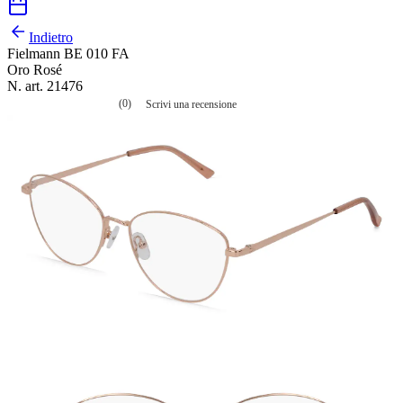
Indietro
Fielmann BE 010 FA
Oro Rosé
N. art. 21476
(0)
Scrivi una recensione
Nessuna
valutazione
La
valutazione
media
è
di
0.0
su
5.
Leggi
0
recensioni
Stesso
link
alla
pagina.