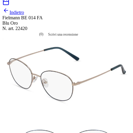
Indietro
Fielmann BE 014 FA
Blu Oro
N. art. 22420
(0)
Scrivi una recensione
Nessuna
valutazione
La
valutazione
media
è
di
0.0
su
5.
Leggi
0
recensioni
Stesso
link
alla
pagina.