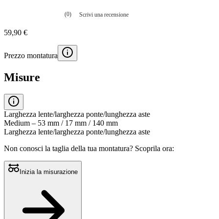
(0)
Scrivi una recensione
Nessuna
valutazione
59,90 €
La
valutazione
media
Prezzo montatura
è
di
0.0
Misure
su
5.
Leggi
0
recensioni
Larghezza lente/larghezza ponte/lunghezza aste
Stesso
Medium – 53 mm / 17 mm / 140 mm
link
Larghezza lente/larghezza ponte/lunghezza aste
alla
pagina.
Non conosci la taglia della tua montatura?
Scoprila ora:
Inizia la misurazione