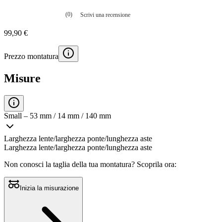
(0)
Scrivi una recensione
Nessuna
valutazione
99,90 €
La
valutazione
media
Prezzo montatura
è
di
0.0
Misure
su
5.
Leggi
0
recensioni
Small – 53 mm / 14 mm / 140 mm
Stesso
link
alla
Larghezza lente/larghezza ponte/lunghezza aste
pagina.
Larghezza lente/larghezza ponte/lunghezza aste
Non conosci la taglia della tua montatura?
Scoprila ora:
Inizia la misurazione