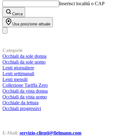
Inserisci località o CAP
Cerca
Usa posizione attuale
I nostri prodotti
Categorie
Occhiali da sole donna
Occhiali da sole uomo
Lenti giornaliere
Lenti settimanali
Lenti mensili
Collezione Tariffa Zero
Occhiali da vista donna
Occhiali da vista uomo
Occhiale da lettura
Occhiali progressivi
Contatti | Info
E-Mail:
servizio-clienti@fielmann.com