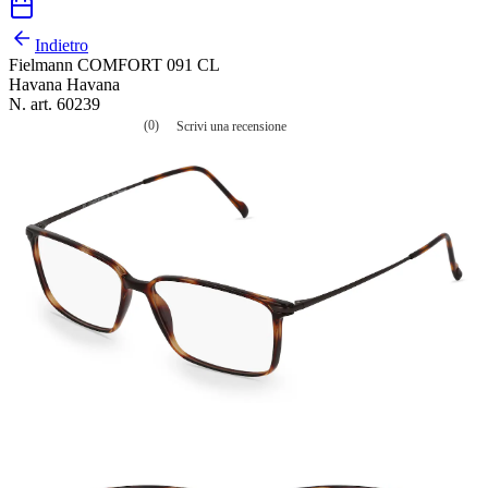
Indietro
Fielmann COMFORT 091 CL
Havana Havana
N. art. 60239
(0)
Scrivi una recensione
Nessuna
valutazione
La
valutazione
media
è
di
0.0
su
5.
Leggi
0
recensioni
Stesso
link
alla
pagina.