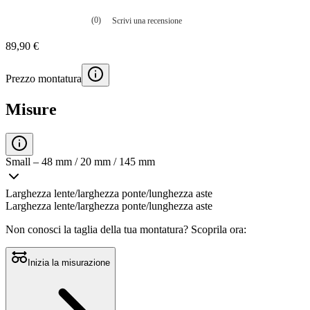
(0)
Scrivi una recensione
Nessuna
valutazione
89,90 €
La
valutazione
media
Prezzo montatura
è
di
0.0
Misure
su
5.
Leggi
0
recensioni
Small – 48 mm / 20 mm / 145 mm
Stesso
link
alla
Larghezza lente/larghezza ponte/lunghezza aste
pagina.
Larghezza lente/larghezza ponte/lunghezza aste
Non conosci la taglia della tua montatura?
Scoprila ora:
Inizia la misurazione