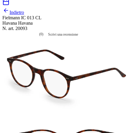
Indietro
Fielmann IC 013 CL
Havana Havana
N. art. 20093
(0)
Scrivi una recensione
Nessuna
valutazione
La
valutazione
media
è
di
0.0
su
5.
Leggi
0
recensioni
Stesso
link
alla
pagina.