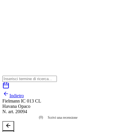
Indietro
Fielmann IC 013 CL
Havana Opaco
N. art. 20094
(0)
Scrivi una recensione
Nessuna
valutazione
La