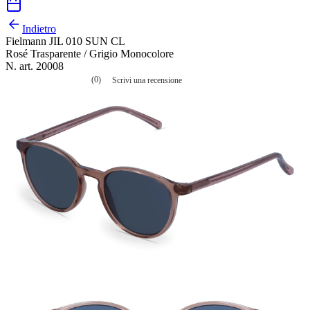
Indietro
Fielmann JIL 010 SUN CL
Rosé Trasparente / Grigio Monocolore
N. art. 20008
(0)
Scrivi una recensione
Nessuna
valutazione
La
valutazione
media
è
di
0.0
su
5.
Leggi
0
recensioni
Stesso
link
alla
pagina.