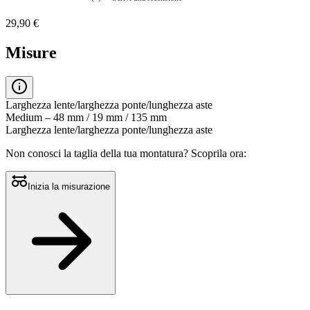
Nessuna
valutazione
29,90 €
La
valutazione
media
Misure
è
di
0.0
su
5.
Larghezza lente/larghezza ponte/lunghezza aste
Leggi
Medium – 48 mm / 19 mm / 135 mm
0
Larghezza lente/larghezza ponte/lunghezza aste
recensioni
Stesso
Non conosci la taglia della tua montatura?
Scoprila ora:
link
alla
pagina.
Inizia la misurazione