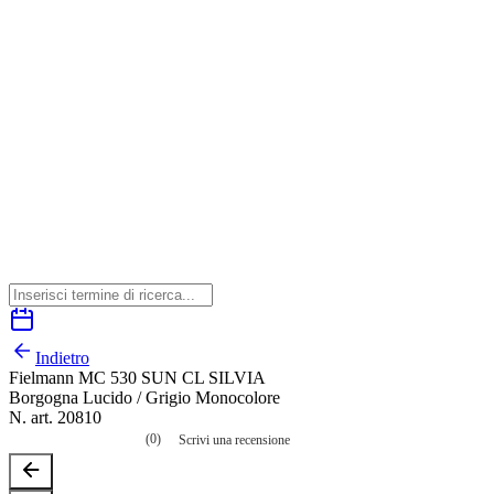
Indietro
Fielmann MC 530 SUN CL SILVIA
Borgogna Lucido / Grigio Monocolore
N. art. 20810
(0)
Scrivi una recensione
Nessuna
valutazione
La