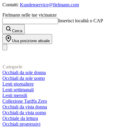
Contatti:
Kundenservice@fielmann.com
Fielmann nelle tue vicinanze
Inserisci località o CAP
Cerca
Usa posizione attuale
I nostri prodotti
Categorie
Occhiali da sole donna
Occhiali da sole uomo
Lenti giornaliere
Lenti settimanali
Lenti mensili
Collezione Tariffa Zero
Occhiali da vista donna
Occhiali da vista uomo
Occhiale da lettura
Occhiali progressivi