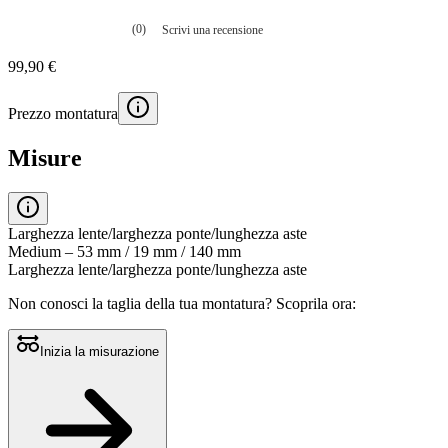
(0)
Scrivi una recensione
Nessuna
valutazione
99,90 €
La
valutazione
media
Prezzo montatura
è
di
0.0
Misure
su
5.
Leggi
0
recensioni
Larghezza lente/larghezza ponte/lunghezza aste
Stesso
Medium – 53 mm / 19 mm / 140 mm
link
Larghezza lente/larghezza ponte/lunghezza aste
alla
pagina.
Non conosci la taglia della tua montatura?
Scoprila ora:
Inizia la misurazione