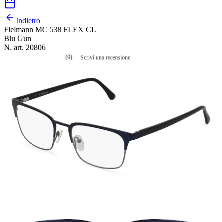
Indietro
Fielmann MC 538 FLEX CL
Blu Gun
N. art. 20806
(0)
Scrivi una recensione
Nessuna
valutazione
La
valutazione
media
è
di
0.0
su
5.
Leggi
0
recensioni
Stesso
link
alla
pagina.