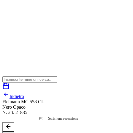
Indietro
Fielmann MC 558 CL
Nero Opaco
N. art. 21835
(0)
Scrivi una recensione
Nessuna
valutazione
La