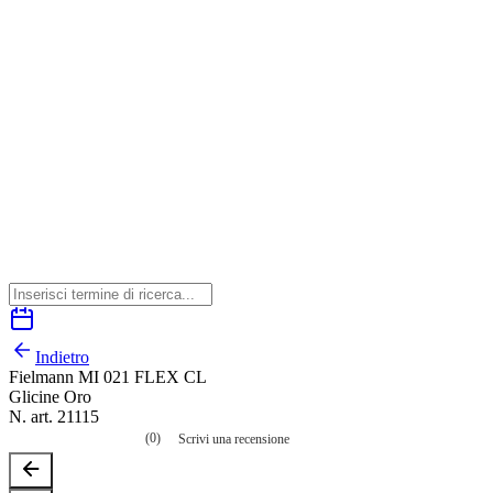
Indietro
Fielmann MI 021 FLEX CL
Glicine Oro
N. art. 21115
(0)
Scrivi una recensione
Nessuna
valutazione
La