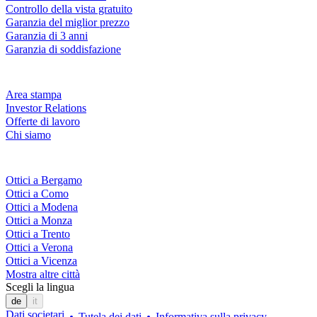
Controllo della vista gratuito
Garanzia del miglior prezzo
Garanzia di 3 anni
Garanzia di soddisfazione
Azienda
Area stampa
Investor Relations
Offerte di lavoro
Chi siamo
Fielmann nelle tue vicinanze
Ottici a Bergamo
Ottici a Como
Ottici a Modena
Ottici a Monza
Ottici a Trento
Ottici a Verona
Ottici a Vicenza
Mostra altre città
Scegli la lingua
de
it
Dati societari
Tutela dei dati
Informativa sulla privacy