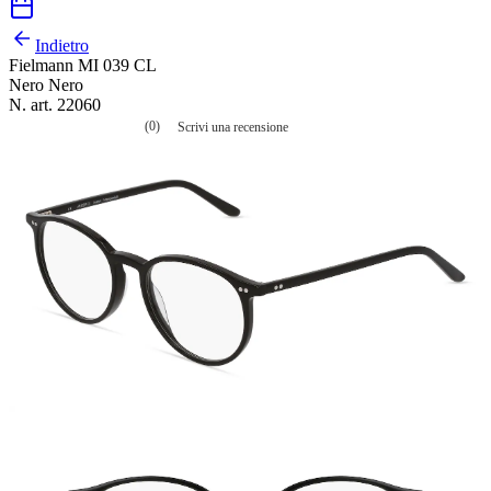
Indietro
Fielmann MI 039 CL
Nero Nero
N. art. 22060
(0)
Scrivi una recensione
Nessuna
valutazione
La
valutazione
media
è
di
0.0
su
5.
Leggi
0
recensioni
Stesso
link
alla
pagina.