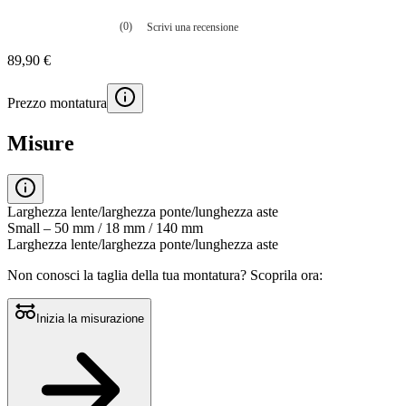
(0)
Scrivi una recensione
Nessuna
valutazione
89,90 €
La
valutazione
media
Prezzo montatura
è
di
0.0
Misure
su
5.
Leggi
0
recensioni
Larghezza lente/larghezza ponte/lunghezza aste
Stesso
Small – 50 mm / 18 mm / 140 mm
link
Larghezza lente/larghezza ponte/lunghezza aste
alla
pagina.
Non conosci la taglia della tua montatura?
Scoprila ora:
Inizia la misurazione