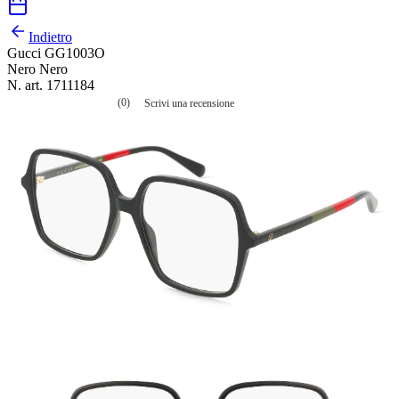
Indietro
Gucci GG1003O
Nero Nero
N. art. 1711184
(0)
Scrivi una recensione
Nessuna
valutazione
La
valutazione
media
è
di
0.0
su
5.
Leggi
0
recensioni
Stesso
link
alla
pagina.