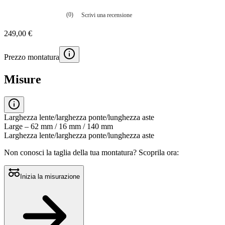
(0)
Scrivi una recensione
Nessuna
valutazione
249,00 €
La
valutazione
media
Prezzo montatura
è
di
0.0
Misure
su
5.
Leggi
0
recensioni
Larghezza lente/larghezza ponte/lunghezza aste
Stesso
Large – 62 mm / 16 mm / 140 mm
link
Larghezza lente/larghezza ponte/lunghezza aste
alla
pagina.
Non conosci la taglia della tua montatura?
Scoprila ora:
Inizia la misurazione