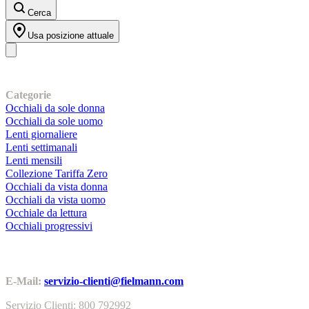
Cerca
Usa posizione attuale
I nostri prodotti
Categorie
Occhiali da sole donna
Occhiali da sole uomo
Lenti giornaliere
Lenti settimanali
Lenti mensili
Collezione Tariffa Zero
Occhiali da vista donna
Occhiali da vista uomo
Occhiale da lettura
Occhiali progressivi
Contatti | Info
E-Mail:
servizio-clienti@fielmann.com
Servizio Clienti: 800 792992