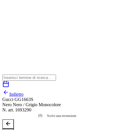
Indietro
Gucci GG1663S
Nero Nero / Grigio Monocolore
N. art. 1693290
(0)
Scrivi una recensione
Nessuna
valutazione
La