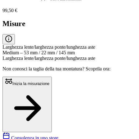
Nessuna
valutazione
99,50 €
La
valutazione
media
Misure
è
di
0.0
su
5.
Larghezza lente/larghezza ponte/lunghezza aste
Leggi
Medium – 53 mm / 22 mm / 145 mm
0
Larghezza lente/larghezza ponte/lunghezza aste
recensioni
Stesso
Non conosci la taglia della tua montatura?
Scoprila ora:
link
alla
pagina.
Inizia la misurazione
Consulenza in uno store