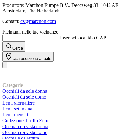
Produttore: Marchon Europe B.V., Deccaweg 33, 1042 AE
Amsterdam, The Netherlands
Contatti:
cs@marchon.com
Fielmann nelle tue vicinanze
Inserisci località o CAP
Cerca
Usa posizione attuale
I nostri prodotti
Categorie
Occhiali da sole donna
Occhiali da sole uomo
Lenti giornaliere
Lenti settimanali
Lenti mensili
Collezione Tariffa Zero
Occhiali da vista donna
Occhiali da vista uomo
Occhiale da lettura