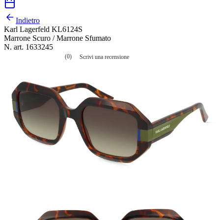
Indietro
Karl Lagerfeld KL6124S
Marrone Scuro / Marrone Sfumato
N. art. 1633245
(0)
Scrivi una recensione
Nessuna
valutazione
La
valutazione
media
è
di
0.0
su
5.
Leggi
0
recensioni
Stesso
link
alla
pagina.