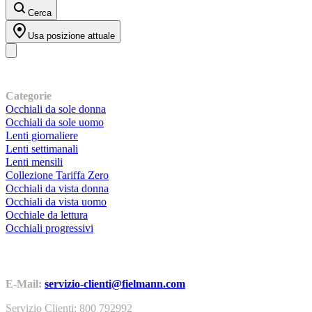
Cerca
Usa posizione attuale
I nostri prodotti
Categorie
Occhiali da sole donna
Occhiali da sole uomo
Lenti giornaliere
Lenti settimanali
Lenti mensili
Collezione Tariffa Zero
Occhiali da vista donna
Occhiali da vista uomo
Occhiale da lettura
Occhiali progressivi
Contatti | Info
E-Mail:
servizio-clienti@fielmann.com
Servizio Clienti: 800 792992