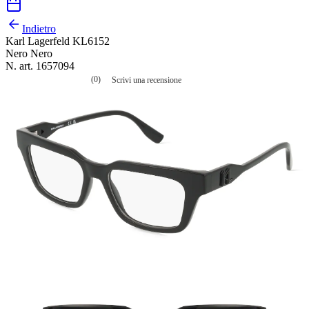
Indietro
Karl Lagerfeld KL6152
Nero Nero
N. art. 1657094
(0)
Scrivi una recensione
Nessuna
valutazione
La
valutazione
media
è
di
0.0
su
5.
Leggi
0
recensioni
Stesso
link
alla
pagina.