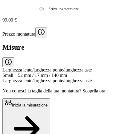
(0)
Scrivi una recensione
Nessuna
valutazione
99,00 €
La
valutazione
media
Prezzo montatura
è
di
0.0
Misure
su
5.
Leggi
0
recensioni
Larghezza lente/larghezza ponte/lunghezza aste
Stesso
Small – 52 mm / 17 mm / 140 mm
link
Larghezza lente/larghezza ponte/lunghezza aste
alla
pagina.
Non conosci la taglia della tua montatura?
Scoprila ora:
Inizia la misurazione