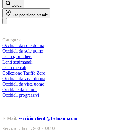
Cerca
Usa posizione attuale
I nostri prodotti
Categorie
Occhiali da sole donna
Occhiali da sole uomo
Lenti giornaliere
Lenti settimanali
Lenti mensili
Collezione Tariffa Zero
Occhiali da vista donna
Occhiali da vista uomo
Occhiale da lettura
Occhiali progressivi
Contatti | Info
E-Mail:
servizio-clienti@fielmann.com
Servizio Clienti: 800 792992