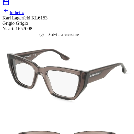
Indietro
Karl Lagerfeld KL6153
Grigio Grigio
N. art. 1657098
(0)
Scrivi una recensione
Nessuna
valutazione
La
valutazione
media
è
di
0.0
su
5.
Leggi
0
recensioni
Stesso
link
alla
pagina.