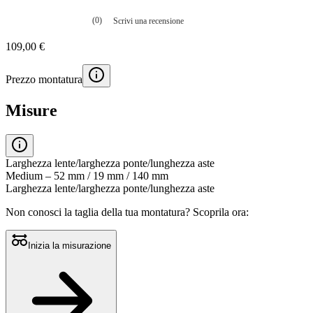
(0)
Scrivi una recensione
Nessuna
valutazione
109,00 €
La
valutazione
media
Prezzo montatura
è
di
0.0
Misure
su
5.
Leggi
0
recensioni
Larghezza lente/larghezza ponte/lunghezza aste
Stesso
Medium – 52 mm / 19 mm / 140 mm
link
Larghezza lente/larghezza ponte/lunghezza aste
alla
pagina.
Non conosci la taglia della tua montatura?
Scoprila ora:
Inizia la misurazione