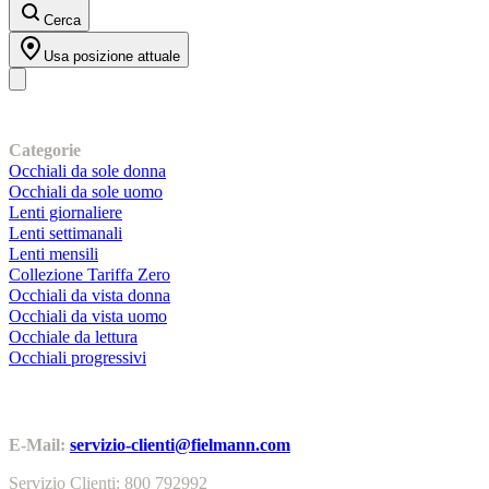
Cerca
Usa posizione attuale
I nostri prodotti
Categorie
Occhiali da sole donna
Occhiali da sole uomo
Lenti giornaliere
Lenti settimanali
Lenti mensili
Collezione Tariffa Zero
Occhiali da vista donna
Occhiali da vista uomo
Occhiale da lettura
Occhiali progressivi
Contatti | Info
E-Mail:
servizio-clienti@fielmann.com
Servizio Clienti: 800 792992