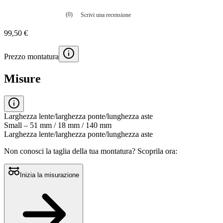
(0)
Scrivi una recensione
Nessuna
valutazione
99,50 €
La
valutazione
media
Prezzo montatura
è
di
0.0
Misure
su
5.
Leggi
0
recensioni
Larghezza lente/larghezza ponte/lunghezza aste
Stesso
Small – 51 mm / 18 mm / 140 mm
link
Larghezza lente/larghezza ponte/lunghezza aste
alla
pagina.
Non conosci la taglia della tua montatura?
Scoprila ora:
Inizia la misurazione