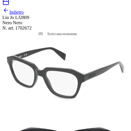
Indietro
Liu Jo LJ2809
Nero Nero
N. art. 1702672
(0)
Scrivi una recensione
Nessuna
valutazione
La
valutazione
media
è
di
0.0
su
5.
Leggi
0
recensioni
Stesso
link
alla
pagina.