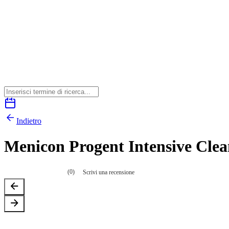
Indietro
Menicon Progent Intensive Clea
(0)
Scrivi una recensione
Nessuna
valutazione
La
valutazione
media
è
di