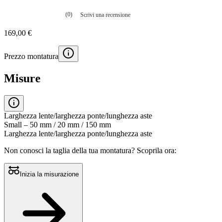
(0)
Scrivi una recensione
Nessuna
valutazione
169,00 €
La
valutazione
media
Prezzo montatura
è
di
0.0
Misure
su
5.
Leggi
0
recensioni
Larghezza lente/larghezza ponte/lunghezza aste
Stesso
Small – 50 mm / 20 mm / 150 mm
link
Larghezza lente/larghezza ponte/lunghezza aste
alla
pagina.
Non conosci la taglia della tua montatura?
Scoprila ora:
Inizia la misurazione