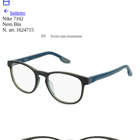
Indietro
Nike 7162
Nero Blu
N. art. 1624715
(0)
Scrivi una recensione
Nessuna
valutazione
La
valutazione
media
è
di
0.0
su
5.
Leggi
0
recensioni
Stesso
link
alla
pagina.