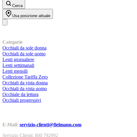
Cerca
Usa posizione attuale
I nostri prodotti
Categorie
Occhiali da sole donna
Occhiali da sole uomo
Lenti giornaliere
Lenti settimanali
Lenti mensili
Collezione Tariffa Zero
Occhiali da vista donna
Occhiali da vista uomo
Occhiale da lettura
Occhiali progressivi
Contatti | Info
E-Mail:
servizio-clienti@fielmann.com
Servizio Clienti: 800 792992