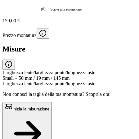
(0)
Scrivi una recensione
Nessuna
valutazione
159,00 €
La
valutazione
media
Prezzo montatura
è
di
0.0
Misure
su
5.
Leggi
0
recensioni
Larghezza lente/larghezza ponte/lunghezza aste
Stesso
Small – 50 mm / 19 mm / 145 mm
link
Larghezza lente/larghezza ponte/lunghezza aste
alla
pagina.
Non conosci la taglia della tua montatura?
Scoprila ora:
Inizia la misurazione