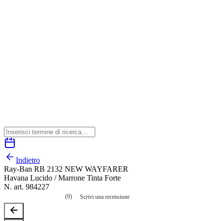
Indietro
Ray-Ban RB 2132 NEW WAYFARER
Havana Lucido / Marrone Tinta Forte
N. art. 984227
(0)
Scrivi una recensione
Nessuna
valutazione
La