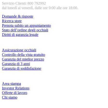
Servizio Clienti: 800 792992
dal lunedì al venerdì, dalle ore 9:00 alle ore 18:00.
Domande & risposte
Ricerca store
Prenota subito un appuntamento
Stato dell’ordine degli occhiali
Diritti di garanzia legale
Servizi & garanzie
Assicurazione occhiali
Controllo della vista gratuito
Garanzia del miglior prezzo
Garanzia di 3 anni
Garanzia di soddisfazione
Azienda
Area stampa
Investor Relations
Offerte di lavoro
Chi siamo
Fielmann nelle tue vicinanze