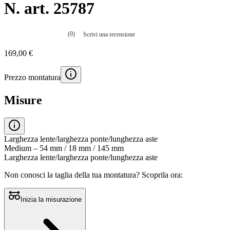
N. art. 25787
(0)
Scrivi una recensione
Nessuna
valutazione
169,00 €
La
valutazione
media
Prezzo montatura
è
di
0.0
Misure
su
5.
Leggi
0
recensioni
Larghezza lente/larghezza ponte/lunghezza aste
Stesso
Medium – 54 mm / 18 mm / 145 mm
link
Larghezza lente/larghezza ponte/lunghezza aste
alla
pagina.
Non conosci la taglia della tua montatura?
Scoprila ora:
Inizia la misurazione