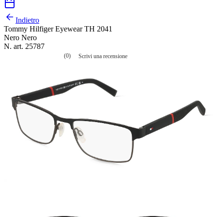
Indietro
Tommy Hilfiger Eyewear TH 2041
Nero Nero
N. art. 25787
(0)
Scrivi una recensione
Nessuna
valutazione
La
valutazione
media
è
di
0.0
su
5.
Leggi
0
recensioni
Stesso
link
alla
pagina.