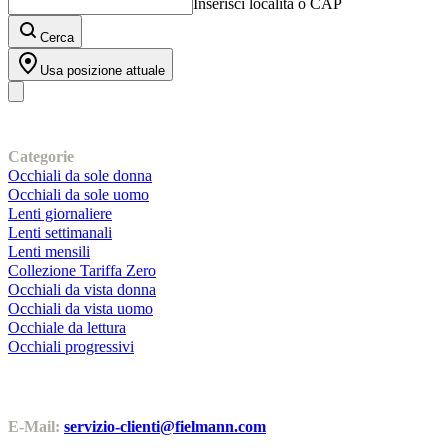
Inserisci località o CAP
Cerca
Usa posizione attuale
I nostri prodotti
Categorie
Occhiali da sole donna
Occhiali da sole uomo
Lenti giornaliere
Lenti settimanali
Lenti mensili
Collezione Tariffa Zero
Occhiali da vista donna
Occhiali da vista uomo
Occhiale da lettura
Occhiali progressivi
Contatti | Info
E-Mail:
servizio-clienti@fielmann.com