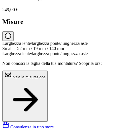
Nessuna
valutazione
249,00 €
La
valutazione
media
Misure
è
di
0.0
su
5.
Larghezza lente/larghezza ponte/lunghezza aste
Leggi
Small – 52 mm / 19 mm / 140 mm
0
Larghezza lente/larghezza ponte/lunghezza aste
recensioni
Stesso
Non conosci la taglia della tua montatura?
Scoprila ora:
link
alla
pagina.
Inizia la misurazione
Consulenza in uno store