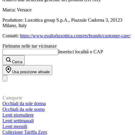
Marca: Versace
Produttore: Luxottica group S.p.A., Piazzale Cadorna 3, 20123
Milano, Italy
Contatti:
https://www.essilorluxottica.com/en/brands/customer-care/
Fielmann nelle tue vicinanze
Inserisci località o CAP
Cerca
Usa posizione attuale
I nostri prodotti
Categorie
Occhiali da sole donna
Occhiali da sole uomo
Lenti giornaliere
Lenti settimanali
Lenti mensili
Collezione Tariffa Zero