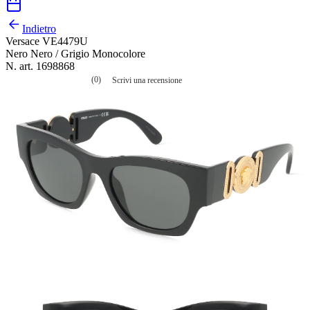
Indietro
Versace VE4479U
Nero Nero / Grigio Monocolore
N. art. 1698868
(0)
Scrivi una recensione
Nessuna
valutazione
La
valutazione
media
è
di
0.0
su
5.
Leggi
0
recensioni
Stesso
link
alla
pagina.