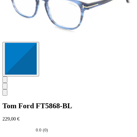
Tom Ford
FT5868-BL
229,00 €
0.0
(0)
0.0