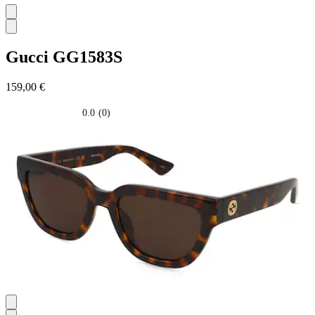
Gucci
GG1583S
159,00 €
0.0
(0)
0.0
su
5
stelle.