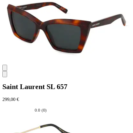
5
stelle.
Saint Laurent
SL 657
299,00 €
0.0
(0)
0.0
su
5
stelle.