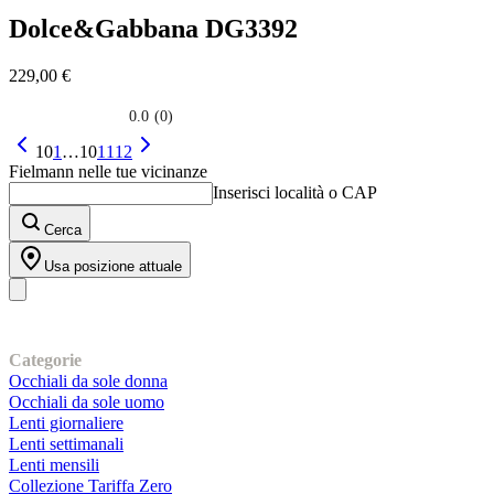
Dolce&Gabbana
DG3392
229,00 €
0.0
(0)
0.0
su
10
1
…
10
11
12
5
Fielmann nelle tue vicinanze
stelle.
Inserisci località o CAP
Cerca
Usa posizione attuale
I nostri prodotti
Categorie
Occhiali da sole donna
Occhiali da sole uomo
Lenti giornaliere
Lenti settimanali
Lenti mensili
Collezione Tariffa Zero