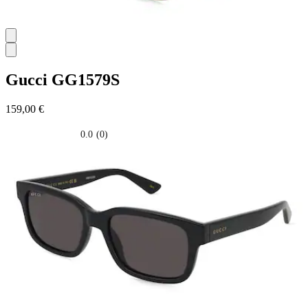
Gucci
GG1579S
159,00 €
0.0
(0)
0.0
su
5
stelle.