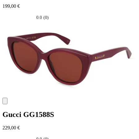
199,00 €
0.0
(0)
0.0
su
5
stelle.
Gucci
GG1588S
229,00 €