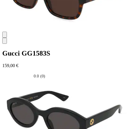
Gucci
GG1583S
159,00 €
0.0
(0)
0.0
su
5
stelle.