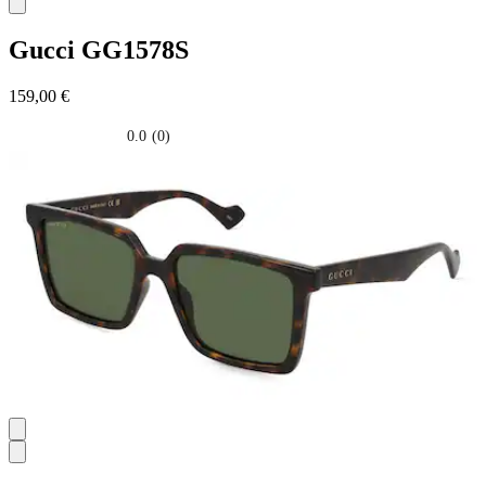
Gucci
GG1578S
159,00 €
0.0
(0)
0.0
su
5
stelle.