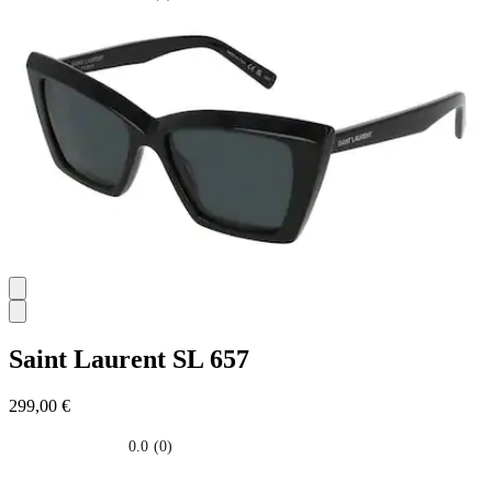
0.0
su
5
stelle.
Saint Laurent
SL 657
299,00 €
0.0
(0)
0.0
su