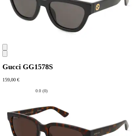
Gucci
GG1578S
159,00 €
0.0
(0)
0.0
su
5
stelle.