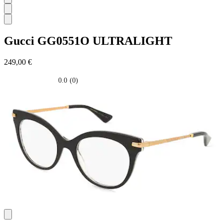
Gucci
GG0551O ULTRALIGHT
249,00 €
0.0
(0)
0.0
su
5
stelle.