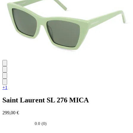
stelle.
+1
Saint Laurent
SL 276 MICA
299,00 €
0.0
(0)
0.0
su