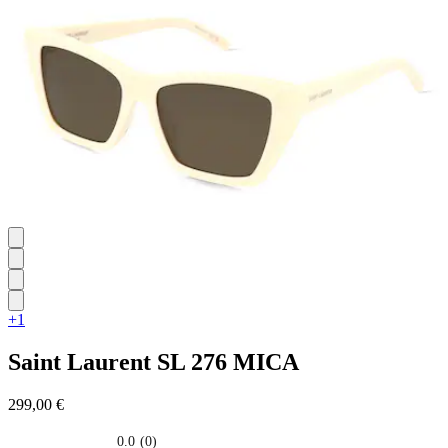
5
stelle.
+1
Saint Laurent
SL 276 MICA
299,00 €
0.0
(0)