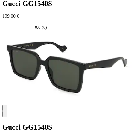
Gucci
GG1540S
199,00 €
0.0
(0)
0.0
su
5
stelle.
Gucci
GG1540S