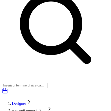
Designer
elementi omessi: 0
…