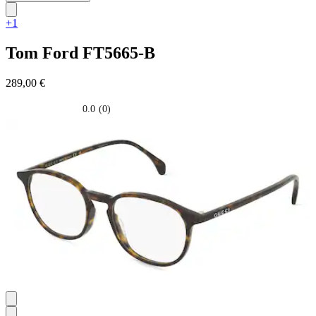
+1
Tom Ford
FT5665-B
289,00 €
0.0
(0)
0.0
su
5
stelle.