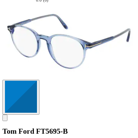
0.0
(0)
0.0
su
5
stelle.
Tom Ford
FT5695-B