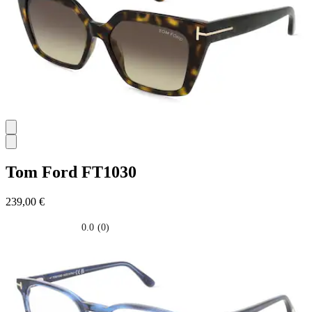
Tom Ford
FT1030
239,00 €
0.0
(0)
0.0
su
5
stelle.