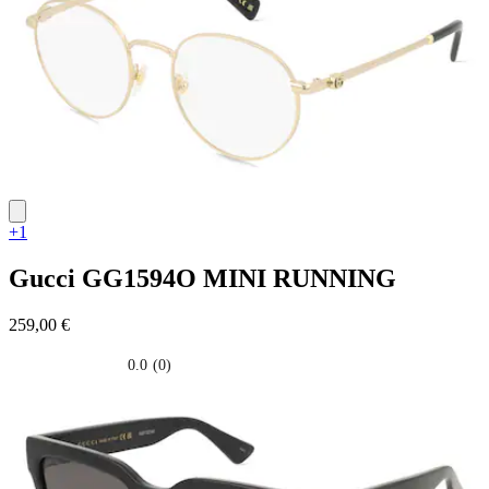
+1
Gucci
GG1594O MINI RUNNING
259,00 €
0.0
(0)
0.0
su
5
stelle.