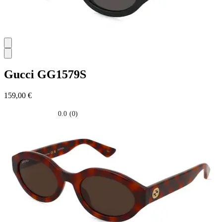
Gucci
GG1579S
159,00 €
0.0
(0)
0.0
su
5
stelle.