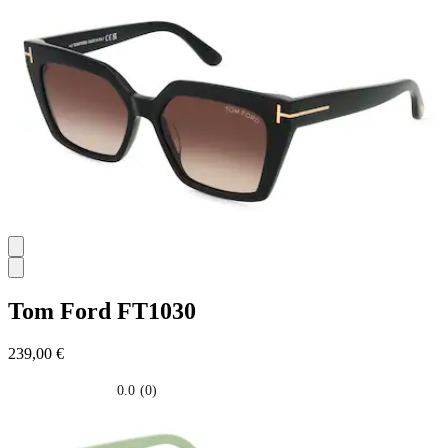
su
5
stelle.
Tom Ford
FT1030
239,00 €
0.0
(0)
0.0
su
5