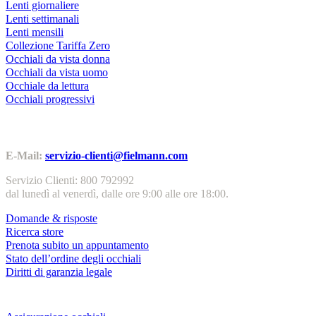
Lenti giornaliere
Lenti settimanali
Lenti mensili
Collezione Tariffa Zero
Occhiali da vista donna
Occhiali da vista uomo
Occhiale da lettura
Occhiali progressivi
Contatti | Info
E-Mail:
servizio-clienti@fielmann.com
Servizio Clienti: 800 792992
dal lunedì al venerdì, dalle ore 9:00 alle ore 18:00.
Domande & risposte
Ricerca store
Prenota subito un appuntamento
Stato dell’ordine degli occhiali
Diritti di garanzia legale
Servizi & garanzie