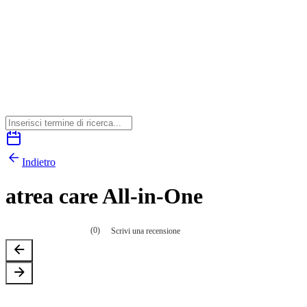
Indietro
atrea care All-in-One
(0)
Scrivi una recensione
Nessuna
valutazione
La
valutazione
media
è
di