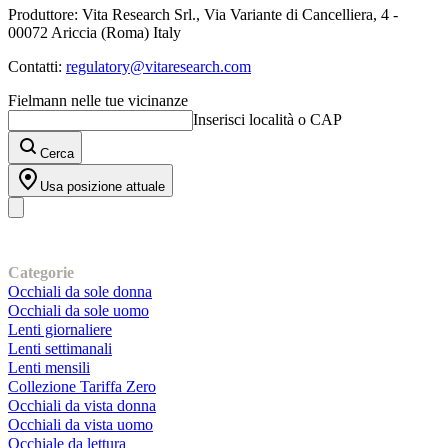
Produttore: Vita Research Srl., Via Variante di Cancelliera, 4 -
00072 Ariccia (Roma) Italy
Contatti:
regulatory@vitaresearch.com
Fielmann nelle tue vicinanze
Inserisci località o CAP
Cerca
Usa posizione attuale
I nostri prodotti
Categorie
Occhiali da sole donna
Occhiali da sole uomo
Lenti giornaliere
Lenti settimanali
Lenti mensili
Collezione Tariffa Zero
Occhiali da vista donna
Occhiali da vista uomo
Occhiale da lettura