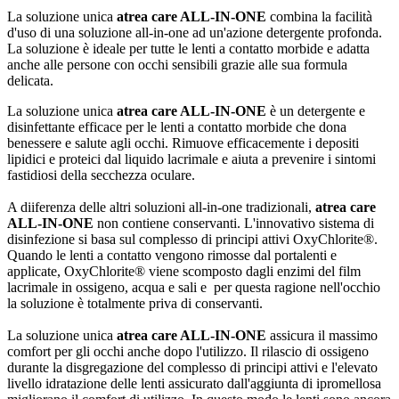
La soluzione unica
atrea care ALL-IN-ONE
combina la facilità
d'uso di una soluzione all-in-one ad un'azione detergente profonda.
La soluzione è ideale per tutte le lenti a contatto morbide e adatta
anche alle persone con occhi sensibili grazie alle sua formula
delicata.
La soluzione unica
atrea care ALL-IN-ONE
è un detergente e
disinfettante efficace per le lenti a contatto morbide che dona
benessere e salute agli occhi. Rimuove efficacemente i depositi
lipidici e proteici dal liquido lacrimale e aiuta a prevenire i sintomi
fastidiosi della secchezza oculare.
A diiferenza delle altri soluzioni all-in-one tradizionali,
atrea care
ALL-IN-ONE
non contiene conservanti. L'innovativo sistema di
disinfezione si basa sul complesso di principi attivi OxyChlorite®.
Quando le lenti a contatto vengono rimosse dal portalenti e
applicate, OxyChlorite® viene scomposto dagli enzimi del film
lacrimale in ossigeno, acqua e sali e per questa ragione nell'occhio
la soluzione è totalmente priva di conservanti.
La soluzione unica
atrea care ALL-IN-ONE
assicura il massimo
comfort per gli occhi anche dopo l'utilizzo. Il rilascio di ossigeno
durante la disgregazione del complesso di principi attivi e l'elevato
livello idratazione delle lenti assicurato dall'aggiunta di ipromellosa