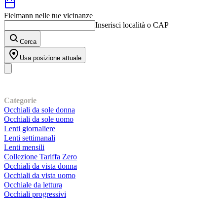
Fielmann nelle tue vicinanze
Inserisci località o CAP
Cerca
Usa posizione attuale
I nostri prodotti
Categorie
Occhiali da sole donna
Occhiali da sole uomo
Lenti giornaliere
Lenti settimanali
Lenti mensili
Collezione Tariffa Zero
Occhiali da vista donna
Occhiali da vista uomo
Occhiale da lettura
Occhiali progressivi
Contatti | Info