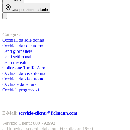
Cerca
Usa posizione attuale
I nostri prodotti
Categorie
Occhiali da sole donna
Occhiali da sole uomo
Lenti giornaliere
Lenti settimanali
Lenti mensili
Collezione Tariffa Zero
Occhiali da vista donna
Occhiali da vista uomo
Occhiale da lettura
Occhiali progressivi
Contatti | Info
E-Mail:
servizio-clienti@fielmann.com
Servizio Clienti: 800 792992
dal lunedì al venerdì, dalle ore 9:00 alle ore 18:00.