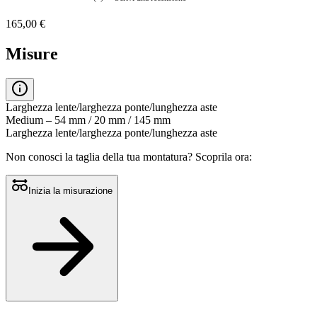
Nessuna
valutazione
165,00 €
La
valutazione
media
Misure
è
di
0.0
su
5.
Larghezza lente/larghezza ponte/lunghezza aste
Leggi
Medium – 54 mm / 20 mm / 145 mm
0
Larghezza lente/larghezza ponte/lunghezza aste
recensioni
Stesso
Non conosci la taglia della tua montatura?
Scoprila ora:
link
alla
pagina.
Inizia la misurazione