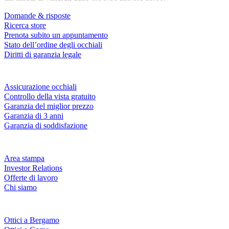
Domande & risposte
Ricerca store
Prenota subito un appuntamento
Stato dell’ordine degli occhiali
Diritti di garanzia legale
Servizi & garanzie
Assicurazione occhiali
Controllo della vista gratuito
Garanzia del miglior prezzo
Garanzia di 3 anni
Garanzia di soddisfazione
Azienda
Area stampa
Investor Relations
Offerte di lavoro
Chi siamo
Fielmann nelle tue vicinanze
Ottici a Bergamo