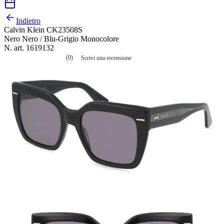
Indietro
Calvin Klein CK23508S
Nero Nero / Blu-Grigio Monocolore
N. art. 1619132
(0)
Scrivi una recensione
Nessuna
valutazione
La
valutazione
media
è
di
0.0
su
5.
Leggi
0
recensioni
Stesso
link
alla
pagina.