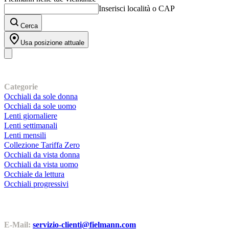
Inserisci località o CAP
Cerca
Usa posizione attuale
I nostri prodotti
Categorie
Occhiali da sole donna
Occhiali da sole uomo
Lenti giornaliere
Lenti settimanali
Lenti mensili
Collezione Tariffa Zero
Occhiali da vista donna
Occhiali da vista uomo
Occhiale da lettura
Occhiali progressivi
Contatti | Info
E-Mail:
servizio-clienti@fielmann.com