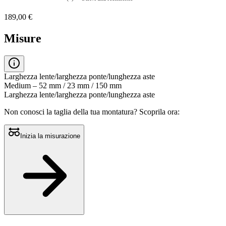
Nessuna
valutazione
189,00 €
La
valutazione
media
Misure
è
di
0.0
su
5.
Larghezza lente/larghezza ponte/lunghezza aste
Leggi
Medium – 52 mm / 23 mm / 150 mm
0
Larghezza lente/larghezza ponte/lunghezza aste
recensioni
Stesso
Non conosci la taglia della tua montatura?
Scoprila ora:
link
alla
pagina.
Inizia la misurazione