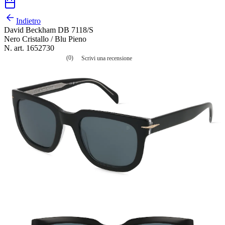
Indietro
David Beckham DB 7118/S
Nero Cristallo / Blu Pieno
N. art. 1652730
(0)
Scrivi una recensione
Nessuna
valutazione
La
valutazione
media
è
di
0.0
su
5.
Leggi
0
recensioni
Stesso
link
alla
pagina.