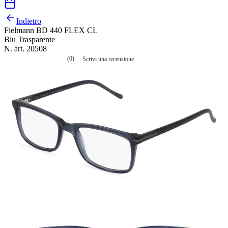
Indietro
Fielmann BD 440 FLEX CL
Blu Trasparente
N. art. 20508
(0)
Scrivi una recensione
Nessuna
valutazione
La
valutazione
media
è
di
0.0
su
5.
Leggi
0
recensioni
Stesso
link
alla
pagina.