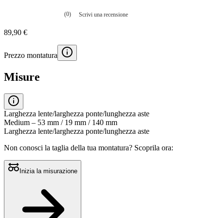
(0)
Scrivi una recensione
Nessuna
valutazione
89,90 €
La
valutazione
media
Prezzo montatura
è
di
0.0
Misure
su
5.
Leggi
0
recensioni
Larghezza lente/larghezza ponte/lunghezza aste
Stesso
Medium – 53 mm / 19 mm / 140 mm
link
Larghezza lente/larghezza ponte/lunghezza aste
alla
pagina.
Non conosci la taglia della tua montatura?
Scoprila ora:
Inizia la misurazione