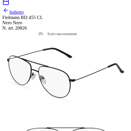
Indietro
Fielmann BD 455 CL
Nero Nero
N. art. 20826
(0)
Scrivi una recensione
Nessuna
valutazione
La
valutazione
media
è
di
0.0
su
5.
Leggi
0
recensioni
Stesso
link
alla
pagina.