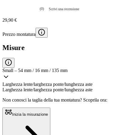
(0)
Scrivi una recensione
Nessuna
valutazione
29,90 €
La
valutazione
media
Prezzo montatura
è
di
0.0
Misure
su
5.
Leggi
0
recensioni
Small – 54 mm / 16 mm / 135 mm
Stesso
link
alla
Larghezza lente/larghezza ponte/lunghezza aste
pagina.
Larghezza lente/larghezza ponte/lunghezza aste
Non conosci la taglia della tua montatura?
Scoprila ora:
Inizia la misurazione