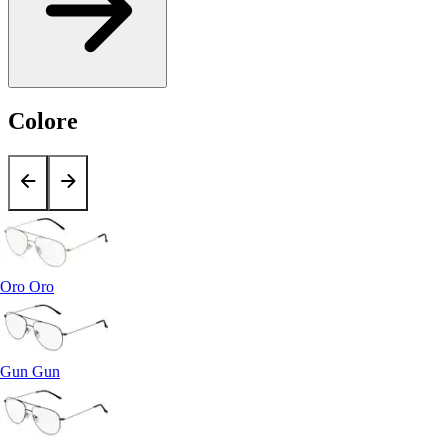
Colore
Oro Oro
Gun Gun