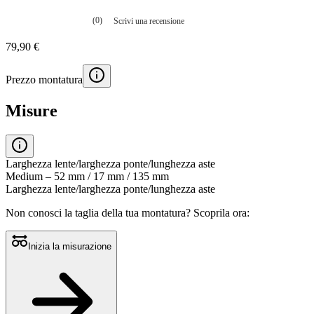
(0)
Scrivi una recensione
Nessuna
valutazione
79,90 €
La
valutazione
media
Prezzo montatura
è
di
0.0
Misure
su
5.
Leggi
0
recensioni
Larghezza lente/larghezza ponte/lunghezza aste
Stesso
Medium – 52 mm / 17 mm / 135 mm
link
Larghezza lente/larghezza ponte/lunghezza aste
alla
pagina.
Non conosci la taglia della tua montatura?
Scoprila ora:
Inizia la misurazione