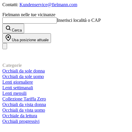
Contatti:
Kundenservice@fielmann.com
Fielmann nelle tue vicinanze
Inserisci località o CAP
Cerca
Usa posizione attuale
I nostri prodotti
Categorie
Occhiali da sole donna
Occhiali da sole uomo
Lenti giornaliere
Lenti settimanali
Lenti mensili
Collezione Tariffa Zero
Occhiali da vista donna
Occhiali da vista uomo
Occhiale da lettura
Occhiali progressivi