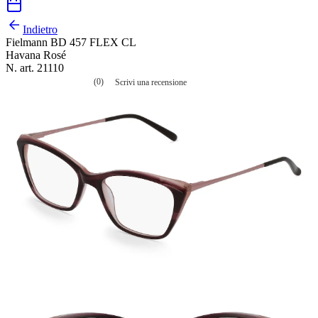
Indietro
Fielmann BD 457 FLEX CL
Havana Rosé
N. art. 21110
(0)
Scrivi una recensione
Nessuna
valutazione
La
valutazione
media
è
di
0.0
su
5.
Leggi
0
recensioni
Stesso
link
alla
pagina.