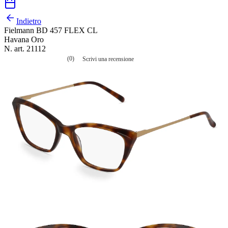
Indietro
Fielmann BD 457 FLEX CL
Havana Oro
N. art. 21112
(0)
Scrivi una recensione
Nessuna
valutazione
La
valutazione
media
è
di
0.0
su
5.
Leggi
0
recensioni
Stesso
link
alla
pagina.