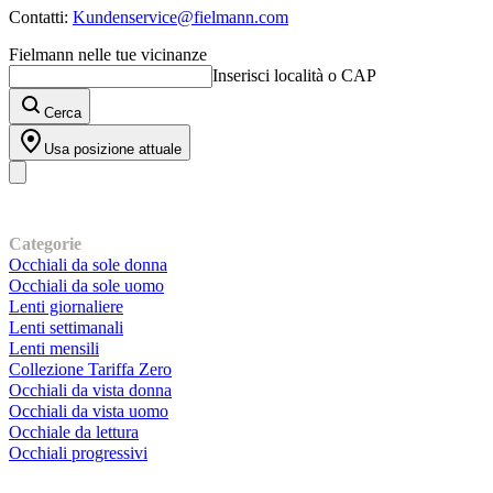
Contatti:
Kundenservice@fielmann.com
Fielmann nelle tue vicinanze
Inserisci località o CAP
Cerca
Usa posizione attuale
I nostri prodotti
Categorie
Occhiali da sole donna
Occhiali da sole uomo
Lenti giornaliere
Lenti settimanali
Lenti mensili
Collezione Tariffa Zero
Occhiali da vista donna
Occhiali da vista uomo
Occhiale da lettura
Occhiali progressivi