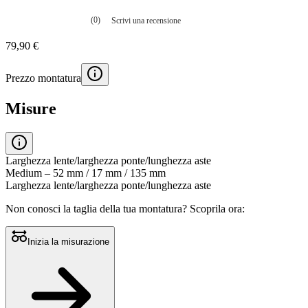
(0)
Scrivi una recensione
Nessuna
valutazione
79,90 €
La
valutazione
media
Prezzo montatura
è
di
0.0
Misure
su
5.
Leggi
0
recensioni
Larghezza lente/larghezza ponte/lunghezza aste
Stesso
Medium – 52 mm / 17 mm / 135 mm
link
Larghezza lente/larghezza ponte/lunghezza aste
alla
pagina.
Non conosci la taglia della tua montatura?
Scoprila ora:
Inizia la misurazione