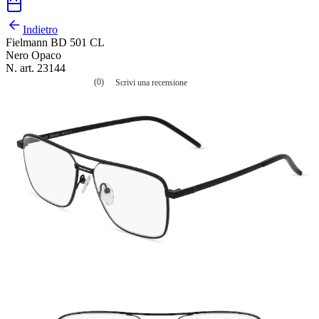
Indietro
Fielmann BD 501 CL
Nero Opaco
N. art. 23144
(0)
Scrivi una recensione
Nessuna
valutazione
La
valutazione
media
è
di
0.0
su
5.
Leggi
0
recensioni
Stesso
link
alla
pagina.