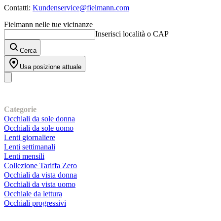
Contatti:
Kundenservice@fielmann.com
Fielmann nelle tue vicinanze
Inserisci località o CAP
Cerca
Usa posizione attuale
I nostri prodotti
Categorie
Occhiali da sole donna
Occhiali da sole uomo
Lenti giornaliere
Lenti settimanali
Lenti mensili
Collezione Tariffa Zero
Occhiali da vista donna
Occhiali da vista uomo
Occhiale da lettura
Occhiali progressivi