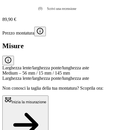
(0)
Scrivi una recensione
Nessuna
valutazione
89,90 €
La
valutazione
media
Prezzo montatura
è
di
0.0
Misure
su
5.
Leggi
0
recensioni
Larghezza lente/larghezza ponte/lunghezza aste
Stesso
Medium – 56 mm / 15 mm / 145 mm
link
Larghezza lente/larghezza ponte/lunghezza aste
alla
pagina.
Non conosci la taglia della tua montatura?
Scoprila ora:
Inizia la misurazione