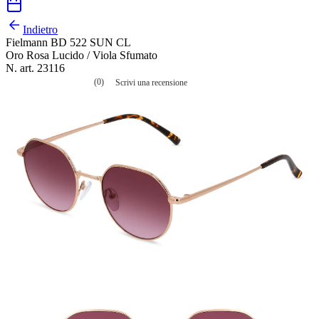
Indietro
Fielmann BD 522 SUN CL
Oro Rosa Lucido / Viola Sfumato
N. art. 23116
(0)
Scrivi una recensione
Nessuna
valutazione
La
valutazione
media
è
di
0.0
su
5.
Leggi
0
recensioni
Stesso
link
alla
pagina.