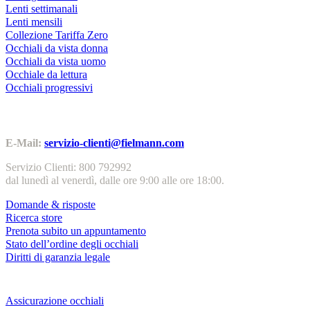
Lenti settimanali
Lenti mensili
Collezione Tariffa Zero
Occhiali da vista donna
Occhiali da vista uomo
Occhiale da lettura
Occhiali progressivi
Contatti | Info
E-Mail:
servizio-clienti@fielmann.com
Servizio Clienti: 800 792992
dal lunedì al venerdì, dalle ore 9:00 alle ore 18:00.
Domande & risposte
Ricerca store
Prenota subito un appuntamento
Stato dell’ordine degli occhiali
Diritti di garanzia legale
Servizi & garanzie
Assicurazione occhiali