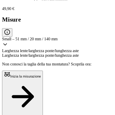
Nessuna
valutazione
49,90 €
La
valutazione
media
Misure
è
di
0.0
su
5.
Small – 51 mm / 20 mm / 140 mm
Leggi
0
recensioni
Larghezza lente/larghezza ponte/lunghezza aste
Stesso
Larghezza lente/larghezza ponte/lunghezza aste
link
alla
Non conosci la taglia della tua montatura?
Scoprila ora:
pagina.
Inizia la misurazione