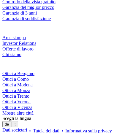
Controllo della vista gratuito
Garanzia del miglior prezzo
Garanzia di 3 anni
Garanzia di soddisfazione
Azienda
Area stampa
Investor Relations
Offerte di lavoro
Chi siamo
Fielmann nelle tue vicinanze
Ottici a Bergamo
Ottici a Como
Ottici a Modena
Ottici a Monza
Ottici a Trento
Ottici a Verona
Ottici a Vicenza
Mostra altre città
Scegli la lingua
de
it
Dati societari
Tutela dei dati
Informativa sulla privacy