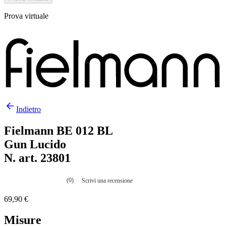
Prova virtuale
Indietro
Fielmann BE 012 BL
Gun Lucido
N. art. 23801
(0)
Scrivi una recensione
Nessuna
valutazione
69,90 €
La
valutazione
media
Misure
è